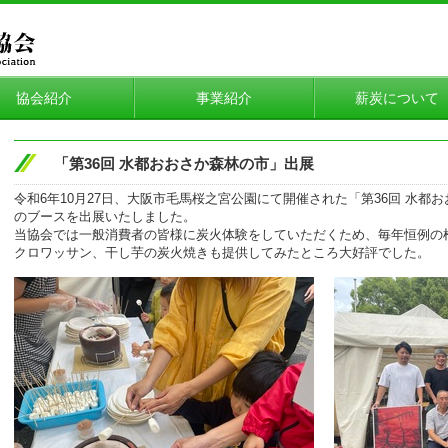
協会紹介
事業紹介
薪炭につい
「第36回 水都おおさか森林の市」出展
令和6年10月27日、大阪市毛馬桜之宮公園にて開催された「第36回 水都
のブースを出展いたしました。
当協会では一般消費者の皆様に炭火体験をしていただくため、毎年恒例の
クロワッサン、干し芋の炭火焼きも提供してみたところ大好評でした。