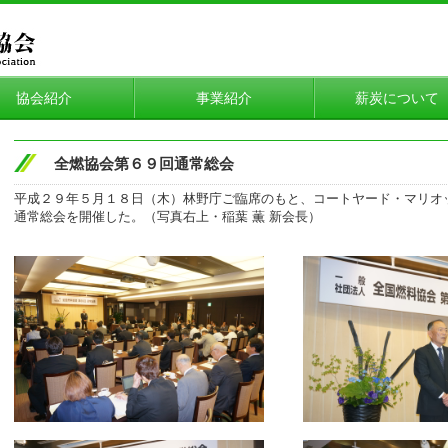
協会紹介
事業紹介
薪炭につい
全燃協会第６９回通常総会
平成２９年５月１８日（木）林野庁ご臨席のもと、コートヤード・マリオッ
通常総会を開催した。（写真右上・稲葉 薫 新会長）