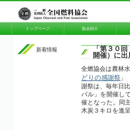
トップページ
協会紹介
「第３０回
新着情報
開催）に出
全燃協会は農林
どりの感謝祭
」
謝祭は、毎年日
バル」を開催し
催となった。同
木炭３キロを進